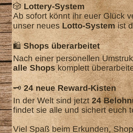
🎲
Lottery-System
Ab sofort könnt ihr euer Glück 
unser neues
Lotto-System
ist 
🛍️
Shops überarbeitet
Nach einer personellen Umstruk
alle Shops
komplett überarbeitet
🗝️
24 neue Reward-Kisten
In der Welt sind jetzt
24 Belohn
findet sie alle und sichert euch
Viel Spaß beim Erkunden, Shopp