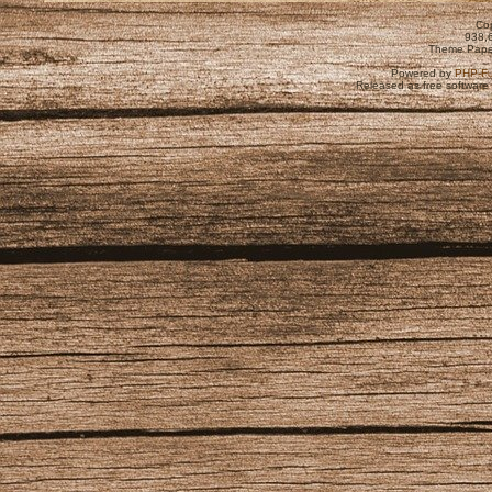
Cop
938,
Theme Pape
Powered by
PHP-Fu
Released as free software