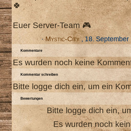
🍀
Euer Server-Team 🎮
·
Mystic-City
, 18. September
Kommentare
Es wurden noch keine Kommenta
Kommentar schreiben
Bitte logge dich ein, um ein Ko
Bewertungen
Bitte logge dich ein,
Es wurden noch kei