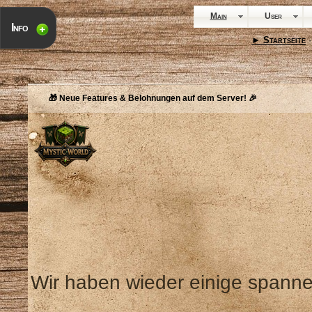
Main
User
Info
► Startseite
·
🎁 Neue Features & Belohnungen auf dem Server! 🎉
Wir haben wieder einige spann