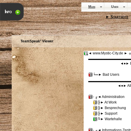
Main
User
Info
► Startseite
·
TeamSpeak³ Viewer