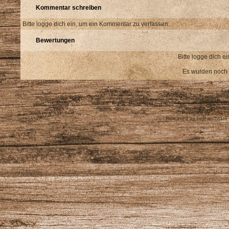
Kommentar schreiben
Bitte logge dich ein, um ein Kommentar zu verfassen.
Bewertungen
Bitte logge dich 
Es wurden noch
Cop
940,
Theme Pape
Powered by
PHP-Fu
Released as free software