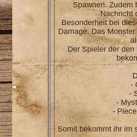
Spawnen. Zudem b
Nachricht 
Besonderheit bei dies
Damage. Das Monster 
a
Der Spieler der den
bekom
D
-
- 
- Mys
- Piece
Somit bekommt ihr im s