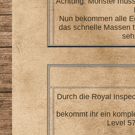
Achtung: Monster müss
Nun bekommen alle Eg
das schnelle Massen tö
seh
Durch die Royal Inspec
bekommt ihr ein kompl
Level 5