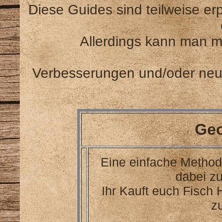
Diese Guides sind teilweise er
Allerdings kann man mi
Verbesserungen und/oder neu
Ge
Eine einfache Metho
dabei zu
Ihr Kauft euch Fisch 
z