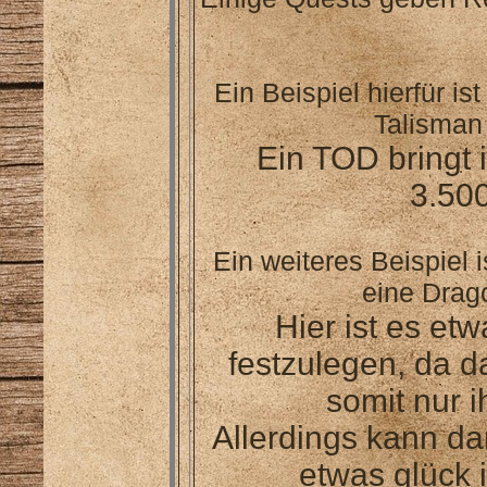
Ein Beispiel hierfür is
Talisman 
Ein TOD bringt 
3.50
Ein weiteres Beispiel 
eine Drago
Hier ist es et
festzulegen, da d
somit nur i
Allerdings kann da
etwas glück 