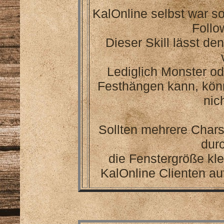
KalOnline selbst war so 
Follo
Dieser Skill lässt de
Lediglich Monster o
Festhängen kann, kön
nic
Sollten mehrere Char
dur
die Fenstergröße kl
KalOnline Clienten a