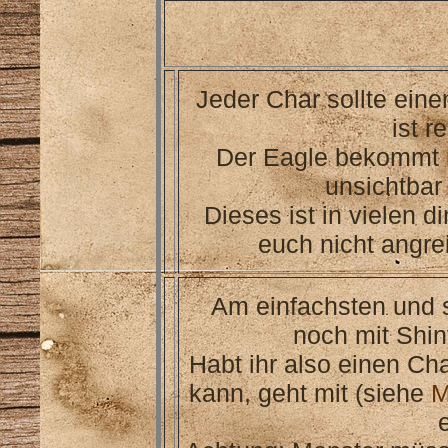
Jeder Char sollte ein
ist r
Der Eagle bekommt m
unsichtbar
Dieses ist in vielen d
euch nicht angrei
Am einfachsten und 
noch mit Shin
Habt ihr also einen Cha
kann, geht mit (siehe
M