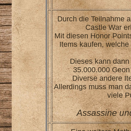
Durch die Teilnahme 
Castle War erh
Mit diesen Honor Point
Items kaufen, welche 
Dieses kann dann 
35.000.000 Geon 
Diverse andere It
Allerdings muss man da
viele 
Assassine und