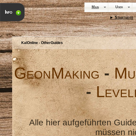
Main
User
Info
► Startseite
·
KalOnline - OtherGuides
GeonMaking
-
Mu
-
Level
Alle hier aufgeführten Guide
müssen nic