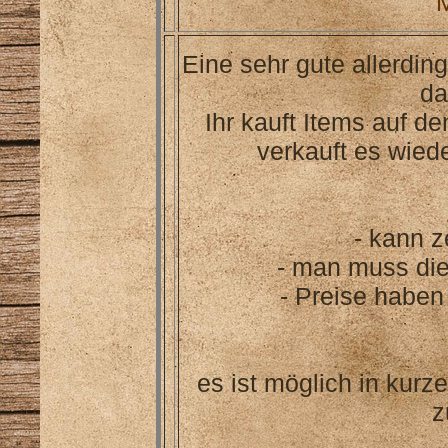
Eine sehr gute allerdin
da
Ihr kauft Items auf d
verkauft es wiede
- kann z
- man muss die
- Preise habe
es ist möglich in kurz
z