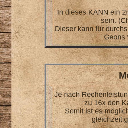
In dieses KANN ein 2
sein. (C
Dieser kann für durchs
Geons 
M
Je nach Rechenleistun
zu 16x den Ka
Somit ist es möglic
gleichzeiti