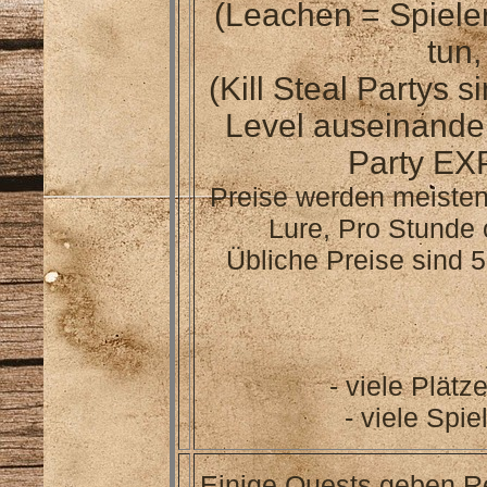
(Leachen = Spiele
tun,
(Kill Steal Partys s
Level auseinander
Party EX
Preise werden meisten
Lure, Pro Stunde
Übliche Preise sind 
- viele Plätz
- viele Spi
Einige Quests geben R