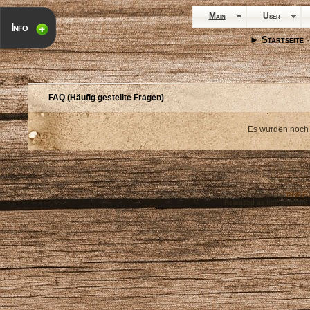
Main
User
Info
► Startseite
·
FAQ (Häufig gestellte Fragen)
Es wurden noch 
Cop
938,
Theme Pape
Powered by
PHP-Fu
Released as free software