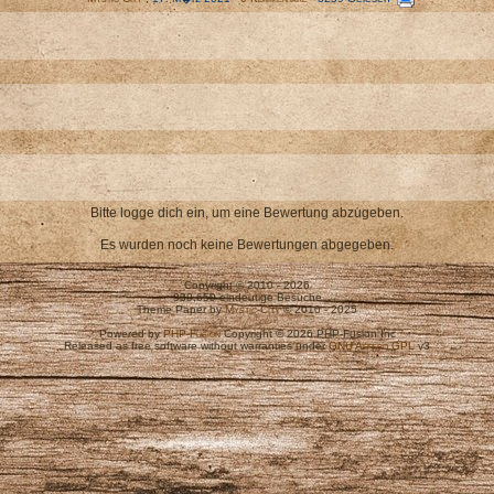
Bitte logge dich ein, um eine Bewertung abzugeben.
Es wurden noch keine Bewertungen abgegeben.
Copyright © 2010 - 2026
939,659 eindeutige Besuche
Theme Paper by
Mystic-City
© 2010 - 2025
Powered by
PHP-Fusion
Copyright © 2026 PHP-Fusion Inc
Released as free software without warranties under
GNU Affero GPL
v3