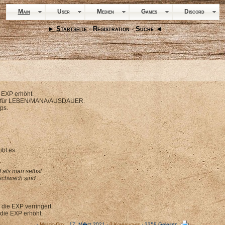
Main
User
Medien
Games
Discord
► Startseite
·
Registration
·
Suche ◄
 EXP erhöht.
on für LEBEN/MANA/AUSDAUER.
ps.
bt es.
 als man selbst.
schwach sind.
die EXP verringert.
die EXP erhöht.
·
Mystic-City
, 17. M�rz 2021 ·
0 Kommentare
· 3259 Gelesen ·