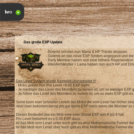
Info
Das große EXP Update
- Golems können nun Mana & HP Tränke droppen.
- Golems an das neue EXP System angepasst und die
- Party Member haben nun eine höhere Regenerati
- Wanderhändler + Lama haben nun auch HP und Dro
Das Level System wurde Komplett überarbeitet !!!
- Mobs geben nun Pro Level +0.05 EXP mehr.
- Je niedriger das Level des Monsters zu eurem ist, um so weniger EXP gi
- Je höher das Level des Monsters zu eurem ist, um so mehr EXP gibt es.
Somit kann man schneller Leveln bei Mobs die vom Level her Höher sind
Aber man bekommt wenig bis gar keine EXP mehr wenn die Monster zu 
Dieses Bedeutet das ein Mob eine eine Grund EXP von # bis # hat.
Pro Level bekommt es x 0.05 EXP dazu.
Ist das Mob vom Level unter euch gibt es eine Mathematische Formel die 
Ist das Mob vom Level über euch gibt es eine Mathematische Formel die 