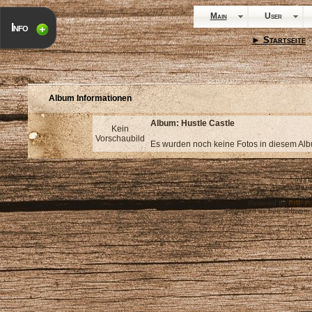
Main
User
Info
► Startseite
·
Album Informationen
Album: Hustle Castle
Kein
Vorschaubild
Es wurden noch keine Fotos in diesem Alb
Cop
941,
Theme Pape
Powered by
PHP-Fu
Released as free software