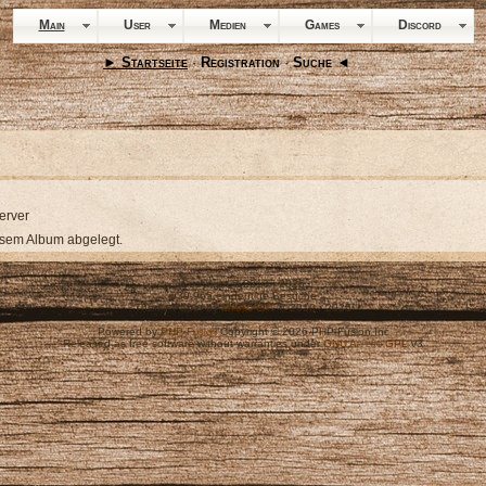
Main
User
Medien
Games
Discord
► Startseite
·
Registration
·
Suche ◄
erver
esem Album abgelegt.
Copyright © 2010 - 2026
939,965 eindeutige Besuche
Theme Paper by
Mystic-City
© 2010 - 2025
Powered by
PHP-Fusion
Copyright © 2026 PHP-Fusion Inc
Released as free software without warranties under
GNU Affero GPL
v3